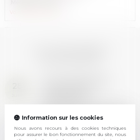
Médiation
RGPD
Voir le détail
Contact
LES DERNIÈRES
ACTUALITÉS
Prix de thèse 2026 :
28
ouverture des
JUIL.
inscriptions
AVIS AUX RECENTS DOCTEURS EN
DROIT Le prix de thèse « AvoSial »
Information sur les cookies
récompense une thèse ayant
Nous avons recours à des cookies techniques
permis l’attribution du grade
pour assurer le bon fonctionnement du site, nous
universitaire de docteur en droit,