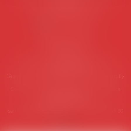
suivantes:
Lundi au vendredi de 9h à 12h
NOUS CONTACTER
Coordonnées utiles
Secrétariat
Rémy Pastel –
remy.pastel@avosial.fr
et
contact@avosial.fr
18 avenue Marie-Amelie - Esc E - 60500 Chantilly
Communication et relations presse - Agence
DROIT DEVANT
Violaine de Saint Vaulry -
saintvaulry@droitdevant.fr
- T :
+33 6 09 48 49 60