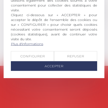
utilisons également des cookies soumis à votre
dont le sujet porte sur le droit
consentement pour collecter des statistiques de
social (droit du travail, droit de
visite.
l’emploi, droit des relations sociales
Cliquez ci-dessous sur « ACCEPTER » pour
et droit de la sécurité social) tant
accepter le dépôt de l'ensemble des cookies ou
interne qu’international ou
sur « CONFIGURER » pour choisir quels cookies
européen ou, le...
nécessitant votre consentement seront déposés
(cookies statistiques), avant de continuer votre
Lire la suite
visite du site.
Plus d'informations
CONFIGURER
REFUSER
ACCEPTER
AVOSIAL
Avocats d'entreprise en droit social
45 rue de Tocqueville, 75017 PARIS
Tél :
06 77 80 82 66
Les permanences du secrétariat sont les