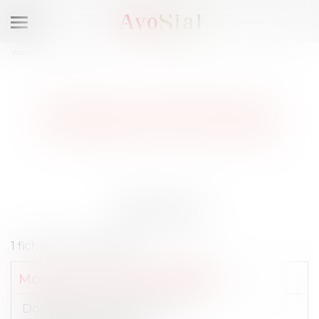
Ouvrir
le
Vous êtes ici :
Membres
menu
AVOCATS MÉDIATION,
STRASBOURG (67000)
Résultats
1 fiche correspondant :
Monsieur
Jean
SCHACHERER
Domaines de compétences :