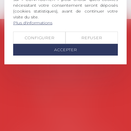
nécessitant votre consentement seront déposés
(cookies statistiques), avant de continuer votre
visite du site.
Plus d'informations
AVOSIAL
CONFIGURER
REFUSER
Avocats d'entreprise en droit social
ACCEPTER
45 rue de Tocqueville, 75017 PARIS
Tél :
06 77 80 82 66
Les permanences du secrétariat sont les
suivantes:
Lundi au vendredi de 9h à 12h
NOUS CONTACTER
Coordonnées utiles
Secrétariat