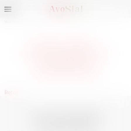
Ouvrir
le
Vous êtes ici :
Membres
menu
REIMS (51100) :
SÉLECTIONNEZ UN
DOMAINE DE
COMPÉTENCE
Retour
LES DERNIÈRES
ACTUALITÉS