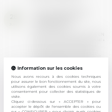
Prix de thèse 2026 :
28
ouverture des
JUIL.
inscriptions
AVIS AUX RECENTS DOCTEURS EN
DROIT Le prix de thèse « AvoSial »
récompense une thèse ayant
permis l’attribution du grade
universitaire de docteur en droit,
dont le sujet porte sur le droit
social (droit du travail, droit de
Information sur les cookies
l’emploi, droit des relations sociales
Nous avons recours à des cookies techniques
et droit de la sécurité social) tant
pour assurer le bon fonctionnement du site, nous
interne qu’international ou
utilisons également des cookies soumis à votre
européen ou, le...
consentement pour collecter des statistiques de
visite.
Lire la suite
Cliquez ci-dessous sur « ACCEPTER » pour
accepter le dépôt de l'ensemble des cookies ou
sur « CONFIGURER » pour choisir quels cookies