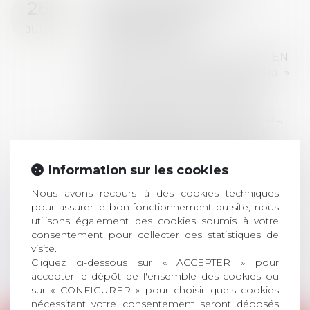
28
ouverture des
JUIL.
inscriptions
AVIS AUX RECENTS DOCTEURS EN
DROIT Le prix de thèse « AvoSial »
récompense une thèse ayant
permis l’attribution du grade
universitaire de docteur en droit,
dont le sujet porte sur le droit
social (droit du travail, droit de
l’emploi, droit des relations sociales
Information sur les cookies
et droit de la sécurité social) tant
Nous avons recours à des cookies techniques
interne qu’international ou
pour assurer le bon fonctionnement du site, nous
européen ou, le...
utilisons également des cookies soumis à votre
consentement pour collecter des statistiques de
Lire la suite
visite.
Cliquez ci-dessous sur « ACCEPTER » pour
accepter le dépôt de l'ensemble des cookies ou
sur « CONFIGURER » pour choisir quels cookies
nécessitant votre consentement seront déposés