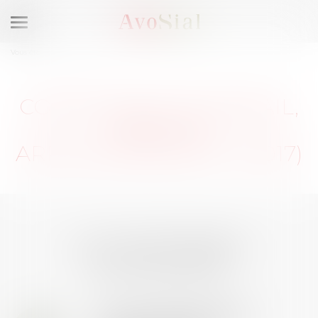
Ouvrir
le
Vous êtes ici :
Membres
menu
CONDITIONS DE TRAVAIL,
PARIS 17E
ARRONDISSEMENT (75017)
LES DERNIÈRES
ACTUALITÉS
Prix de thèse 2026 :