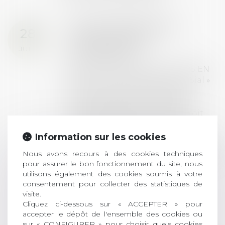
Prix de thèse 2026 :
28
ouverture des
JUIL.
inscriptions
AVIS AUX RECENTS DOCTEURS EN
DROIT Le prix de thèse « AvoSial »
récompense une thèse ayant
permis l’attribution du grade
universitaire de docteur en droit,
dont le sujet porte sur le droit
social (droit du travail, droit de
Information sur les cookies
l’emploi, droit des relations sociales
Nous avons recours à des cookies techniques
et droit de la sécurité social) tant
pour assurer le bon fonctionnement du site, nous
interne qu’international ou
utilisons également des cookies soumis à votre
européen ou, le...
consentement pour collecter des statistiques de
visite.
Lire la suite
Cliquez ci-dessous sur « ACCEPTER » pour
accepter le dépôt de l'ensemble des cookies ou
sur « CONFIGURER » pour choisir quels cookies