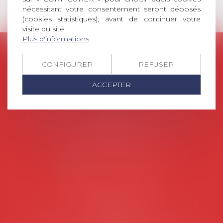
nécessitant votre consentement seront déposés
(cookies statistiques), avant de continuer votre
visite du site.
Plus d'informations
AVOSIAL
CONFIGURER
REFUSER
Avocats d'entreprise en droit social
ACCEPTER
45 rue de Tocqueville, 75017 PARIS
Tél :
06 77 80 82 66
Les permanences du secrétariat sont les
suivantes:
Lundi au vendredi de 9h à 12h
NOUS CONTACTER
Coordonnées utiles
Secrétariat