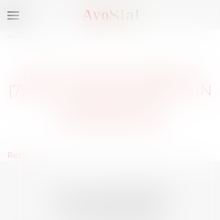
Ouvrir
le
Vous êtes ici :
Membres
menu
ISSY-LES-MOULINEAUX
(75015) : SÉLECTIONNEZ UN
DOMAINE DE
COMPÉTENCE
Retour
LES DERNIÈRES
ACTUALITÉS