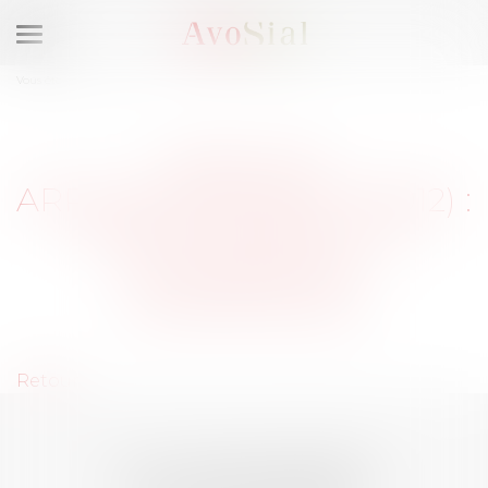
Ouvrir
le
Vous êtes ici :
Membres
menu
PARIS 12E
ARRONDISSEMENT (75012) :
SÉLECTIONNEZ UN
DOMAINE DE
COMPÉTENCE
Retour
LES DERNIÈRES