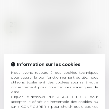
ACTUALITÉS
Prix de thèse 2026 :
28
ouverture des
JUIL.
inscriptions
AVIS AUX RECENTS DOCTEURS EN
DROIT Le prix de thèse « AvoSial »
récompense une thèse ayant
permis l’attribution du grade
universitaire de docteur en droit,
Information sur les cookies
dont le sujet porte sur le droit
Nous avons recours à des cookies techniques
social (droit du travail, droit de
pour assurer le bon fonctionnement du site, nous
l’emploi, droit des relations sociales
utilisons également des cookies soumis à votre
et droit de la sécurité social) tant
consentement pour collecter des statistiques de
interne qu’international ou
visite.
européen ou, le...
Cliquez ci-dessous sur « ACCEPTER » pour
accepter le dépôt de l'ensemble des cookies ou
Lire la suite
sur « CONFIGURER » pour choisir quels cookies