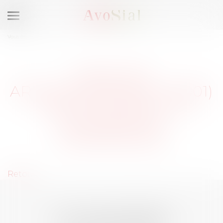
Ouvrir
le
Vous êtes ici :
Membres
menu
PARIS 1ER
ARRONDISSEMENT (75001)
: SÉLECTIONNEZ UN
DOMAINE DE
COMPÉTENCE
Retour
LES DERNIÈRES