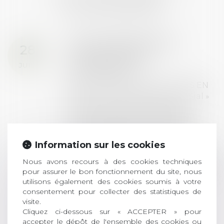
ACTUALITÉS
Prix de thèse 2026 :
28
ouverture des
JUIL.
inscriptions
AVIS AUX RECENTS DOCTEURS EN
DROIT Le prix de thèse « AvoSial »
récompense une thèse ayant
permis l’attribution du grade
universitaire de docteur en droit,
dont le sujet porte sur le droit
Information sur les cookies
social (droit du travail, droit de
Nous avons recours à des cookies techniques
l’emploi, droit des relations sociales
pour assurer le bon fonctionnement du site, nous
et droit de la sécurité social) tant
utilisons également des cookies soumis à votre
interne qu’international ou
consentement pour collecter des statistiques de
européen ou, le...
visite.
Cliquez ci-dessous sur « ACCEPTER » pour
Lire la suite
accepter le dépôt de l'ensemble des cookies ou