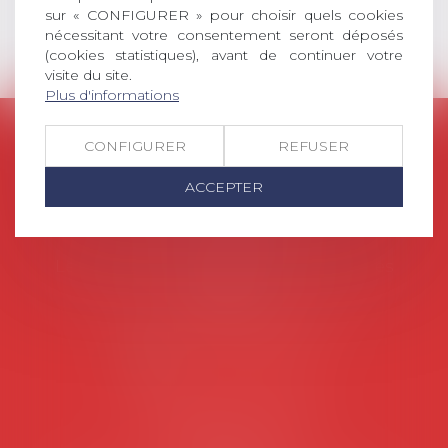
sur « CONFIGURER » pour choisir quels cookies
nécessitant votre consentement seront déposés
(cookies statistiques), avant de continuer votre
visite du site.
Plus d'informations
AVOSIAL
CONFIGURER
REFUSER
Avocats d'entreprise en droit social
ACCEPTER
45 rue de Tocqueville, 75017 PARIS
Tél :
06 77 80 82 66
Les permanences du secrétariat sont les
suivantes:
Lundi au vendredi de 9h à 12h
NOUS CONTACTER
Coordonnées utiles