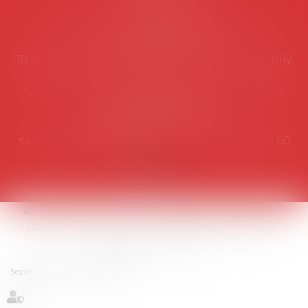
Secrétariat
Rémy Pastel –
remy.pastel@avosial.fr
et
contact@avosial.fr
18 avenue Marie-Amelie - Esc E - 60500 Chantilly
Communication et relations presse - Agence
DROIT DEVANT
Violaine de Saint Vaulry -
saintvaulry@droitdevant.fr
- T :
+33 6 09 48 49 60
Accueil
Qui sommes-nous ?
Activités / Évènements
Adhérer
Membres
Médias
Contact
Plan du site
Mentions légales
Espace membre
Articles
Septeo Digital & Services © 2019