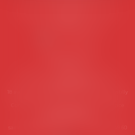
Tél :
06 77 80 82 66
Les permanences du secrétariat sont les
suivantes:
Lundi au vendredi de 9h à 12h
NOUS CONTACTER
Coordonnées utiles
Secrétariat
Rémy Pastel –
remy.pastel@avosial.fr
et
contact@avosial.fr
18 avenue Marie-Amelie - Esc E - 60500 Chantilly
Communication et relations presse - Agence
DROIT DEVANT
Violaine de Saint Vaulry -
saintvaulry@droitdevant.fr
- T :
+33 6 09 48 49 60