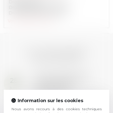
Droit du travail
Droit de la protection sociale
Droit de la sécurité sociale
Voir le détail
Contact
LES DERNIÈRES
ACTUALITÉS
Prix de thèse 2026 :
28
ouverture des
JUIL.
inscriptions
AVIS AUX RECENTS DOCTEURS EN
Information sur les cookies
DROIT Le prix de thèse « AvoSial »
Nous avons recours à des cookies techniques
récompense une thèse ayant