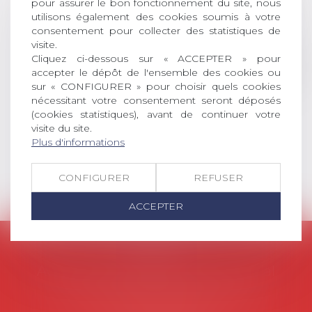
pour assurer le bon fonctionnement du site, nous
permis l’attribution du grade
utilisons également des cookies soumis à votre
universitaire de docteur en droit,
consentement pour collecter des statistiques de
dont le sujet porte sur le droit
visite.
social (droit du travail, droit de
Cliquez ci-dessous sur « ACCEPTER » pour
l’emploi, droit des relations sociales
accepter le dépôt de l'ensemble des cookies ou
et droit de la sécurité social) tant
sur « CONFIGURER » pour choisir quels cookies
interne qu’international ou
nécessitant votre consentement seront déposés
européen ou, le...
(cookies statistiques), avant de continuer votre
visite du site.
Lire la suite
Plus d'informations
CONFIGURER
REFUSER
ACCEPTER
AVOSIAL
Avocats d'entreprise en droit social
45 rue de Tocqueville, 75017 PARIS