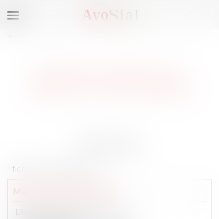
Ouvrir
le
Vous êtes ici :
Membres
menu
AVOCATS DROIT DU
TRAVAIL, NICE (06000)
Résultats
1 fiche correspondant :
Maître
Cécile
SCHWAL
Domaines de compétences :