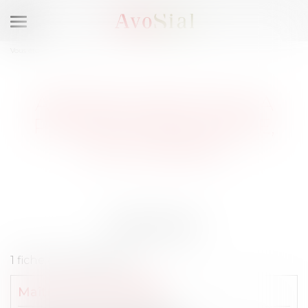
Ouvrir
le
Vous êtes ici :
Membres
menu
AVOCATS DROIT DE LA
PROTECTION SOCIALE,
NICE (06000)
Résultats
1 fiche correspondant :
Maître
Cécile
SCHWAL