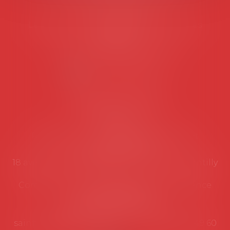
Tél :
06 77 80 82 66
Les permanences du secrétariat sont les
suivantes:
Lundi au vendredi de 9h à 12h
NOUS CONTACTER
Coordonnées utiles
Secrétariat
Rémy Pastel –
remy.pastel@avosial.fr
et
contact@avosial.fr
18 avenue Marie-Amelie - Esc E - 60500 Chantilly
Communication et relations presse - Agence
DROIT DEVANT
Violaine de Saint Vaulry -
saintvaulry@droitdevant.fr
- T :
+33 6 09 48 49 60