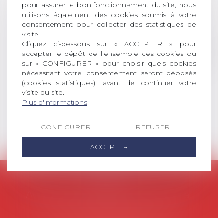
pour assurer le bon fonctionnement du site, nous
permis l’attribution du grade
utilisons également des cookies soumis à votre
universitaire de docteur en droit,
consentement pour collecter des statistiques de
dont le sujet porte sur le droit
visite.
social (droit du travail, droit de
Cliquez ci-dessous sur « ACCEPTER » pour
l’emploi, droit des relations sociales
accepter le dépôt de l'ensemble des cookies ou
et droit de la sécurité social) tant
sur « CONFIGURER » pour choisir quels cookies
nécessitant votre consentement seront déposés
interne qu’international ou
(cookies statistiques), avant de continuer votre
européen ou, le...
visite du site.
Lire la suite
Plus d'informations
CONFIGURER
REFUSER
ACCEPTER
AVOSIAL
Avocats d'entreprise en droit social
45 rue de Tocqueville, 75017 PARIS