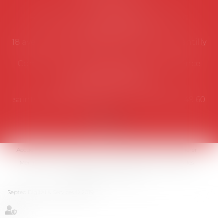
Secrétariat
Rémy Pastel –
remy.pastel@avosial.fr
et
contact@avosial.fr
18 avenue Marie-Amelie - Esc E - 60500 Chantilly
Communication et relations presse - Agence
DROIT DEVANT
Violaine de Saint Vaulry -
saintvaulry@droitdevant.fr
- T :
+33 6 09 48 49 60
Accueil
Qui sommes-nous ?
Activités / Évènements
Adhérer
Membres
Médias
Contact
Plan du site
Mentions légales
Espace membre
Articles
Septeo Digital & Services © 2019