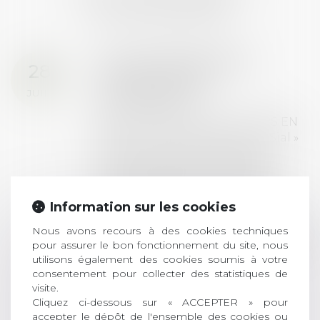
ACTUALITÉS
Prix de thèse 2026 :
28
ouverture des
JUIL.
inscriptions
AVIS AUX RECENTS DOCTEURS EN
DROIT Le prix de thèse « AvoSial »
récompense une thèse ayant
permis l’attribution du grade
universitaire de docteur en droit,
dont le sujet porte sur le droit
Information sur les cookies
social (droit du travail, droit de
Nous avons recours à des cookies techniques
l’emploi, droit des relations sociales
pour assurer le bon fonctionnement du site, nous
et droit de la sécurité social) tant
utilisons également des cookies soumis à votre
interne qu’international ou
consentement pour collecter des statistiques de
européen ou, le...
visite.
Cliquez ci-dessous sur « ACCEPTER » pour
Lire la suite
accepter le dépôt de l'ensemble des cookies ou