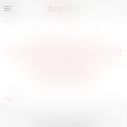
Ouvrir
le
Vous êtes ici :
Membres
menu
MARSEILLE 8E
ARRONDISSEMENT (13008)
: SÉLECTIONNEZ UN
DOMAINE DE
COMPÉTENCE
Retour
LES DERNIÈRES