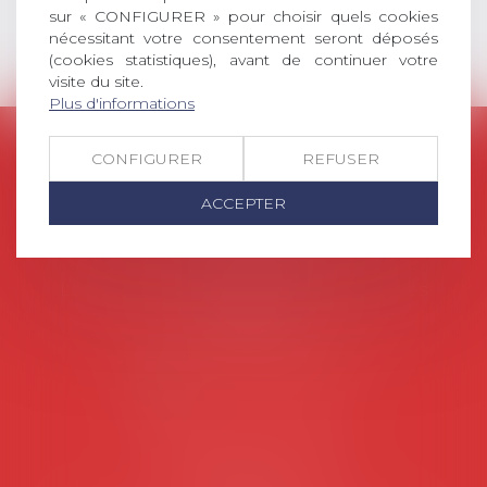
sur « CONFIGURER » pour choisir quels cookies
nécessitant votre consentement seront déposés
(cookies statistiques), avant de continuer votre
visite du site.
Plus d'informations
AVOSIAL
CONFIGURER
REFUSER
Avocats d'entreprise en droit social
ACCEPTER
45 rue de Tocqueville, 75017 PARIS
Tél :
06 77 80 82 66
Les permanences du secrétariat sont les
suivantes:
Lundi au vendredi de 9h à 12h
NOUS CONTACTER
Coordonnées utiles