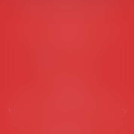
Avocats d'entreprise en droit social
45 rue de Tocqueville, 75017 PARIS
Tél :
06 77 80 82 66
Les permanences du secrétariat sont les
suivantes:
Lundi au vendredi de 9h à 12h
NOUS CONTACTER
Coordonnées utiles
Secrétariat
Rémy Pastel –
remy.pastel@avosial.fr
et
contact@avosial.fr
18 avenue Marie-Amelie - Esc E - 60500 Chantilly
Communication et relations presse - Agence
DROIT DEVANT