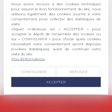
AVIS AUX RECENTS DOCTEURS EN
Nous avons recours à des cookies techniques
DROIT Le prix de thèse « AvoSial »
pour assurer le bon fonctionnement du site, nous
récompense une thèse ayant
utilisons également des cookies soumis à votre
permis l’attribution du grade
consentement pour collecter des statistiques de
universitaire de docteur en droit,
visite.
dont le sujet porte sur le droit
Cliquez ci-dessous sur « ACCEPTER » pour
accepter le dépôt de l'ensemble des cookies ou
social (droit du travail, droit de
sur « CONFIGURER » pour choisir quels cookies
l’emploi, droit des relations sociales
nécessitant votre consentement seront déposés
et droit de la sécurité social) tant
(cookies statistiques), avant de continuer votre
interne qu’international ou
visite du site.
européen ou, le...
Plus d'informations
Lire la suite
CONFIGURER
REFUSER
ACCEPTER
AVOSIAL