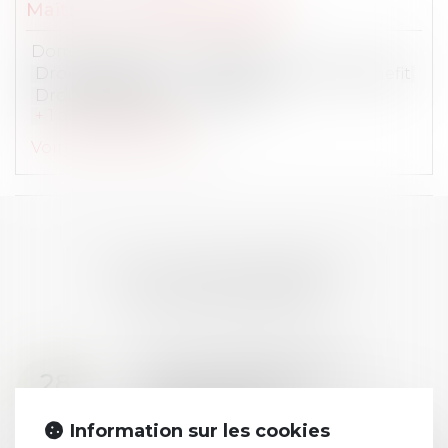
Maître
Loïc
LEWANDOWSKI
Domaines de compétences :
Droit du travail
Compensation & Benefit
Droit de la sécurité sociale
...
+ 1 autre domaine
Voir le détail
Contact
LES DERNIÈRES
ACTUALITÉS
Prix de thèse 2026 :
28
ouverture des
JUIL.
inscriptions
Information sur les cookies