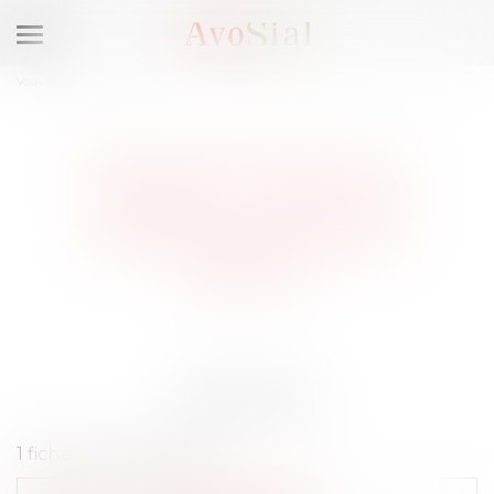
Ouvrir
le
Vous êtes ici :
Membres
menu
AVOCATS DROIT DU
TRAVAIL, LYON 4E
ARRONDISSEMENT
(69004)
Résultats
1 fiche correspondant :