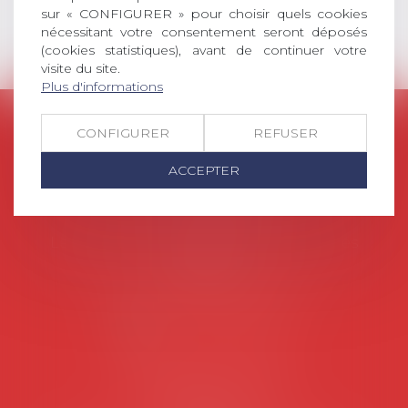
sur « CONFIGURER » pour choisir quels cookies
nécessitant votre consentement seront déposés
(cookies statistiques), avant de continuer votre
visite du site.
Plus d'informations
AVOSIAL
CONFIGURER
REFUSER
Avocats d'entreprise en droit social
ACCEPTER
45 rue de Tocqueville, 75017 PARIS
Tél :
06 77 80 82 66
Les permanences du secrétariat sont les
suivantes:
Lundi au vendredi de 9h à 12h
NOUS CONTACTER
Coordonnées utiles