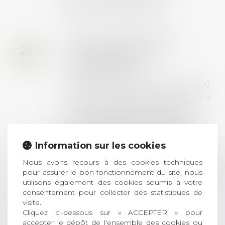
ACTUALITÉS
Prix de thèse 2026 :
28
ouverture des
JUIL.
inscriptions
AVIS AUX RECENTS DOCTEURS EN
DROIT Le prix de thèse « AvoSial »
récompense une thèse ayant
permis l’attribution du grade
universitaire de docteur en droit,
dont le sujet porte sur le droit
Information sur les cookies
social (droit du travail, droit de
Nous avons recours à des cookies techniques
l’emploi, droit des relations sociales
pour assurer le bon fonctionnement du site, nous
et droit de la sécurité social) tant
utilisons également des cookies soumis à votre
interne qu’international ou
consentement pour collecter des statistiques de
européen ou, le...
visite.
Cliquez ci-dessous sur « ACCEPTER » pour
Lire la suite
accepter le dépôt de l'ensemble des cookies ou