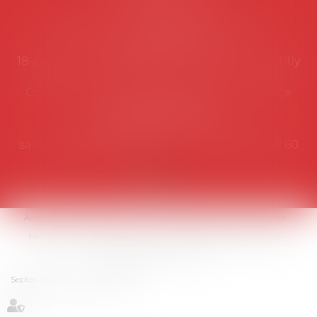
Secrétariat
Rémy Pastel –
remy.pastel@avosial.fr
et
contact@avosial.fr
18 avenue Marie-Amelie - Esc E - 60500 Chantilly
Communication et relations presse - Agence
DROIT DEVANT
Violaine de Saint Vaulry -
saintvaulry@droitdevant.fr
- T :
+33 6 09 48 49 60
Accueil
Qui sommes-nous ?
Activités / Évènements
Adhérer
Membres
Médias
Contact
Plan du site
Mentions légales
Espace membre
Articles
Septeo Digital & Services © 2019