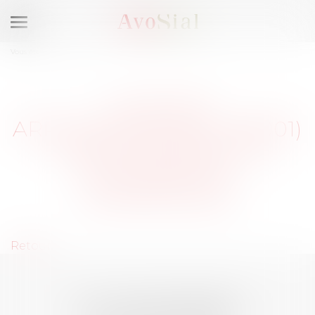
Ouvrir
le
Vous êtes ici :
Membres
menu
LYON 1ER
ARRONDISSEMENT (69001)
: SÉLECTIONNEZ UN
DOMAINE DE
COMPÉTENCE
Retour
LES DERNIÈRES