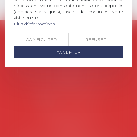
nécessitant votre consentement seront déposés
(cookies statistiques), avant de continuer votre
visite du site.
Plus d'informations
AVOSIAL
CONFIGURER
REFUSER
Avocats d'entreprise en droit social
ACCEPTER
45 rue de Tocqueville, 75017 PARIS
Tél :
06 77 80 82 66
Les permanences du secrétariat sont les
suivantes:
Lundi au vendredi de 9h à 12h
NOUS CONTACTER
Coordonnées utiles
Secrétariat