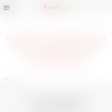
Ouvrir
le
Vous êtes ici :
Membres
menu
HÉROUVILLE-SAINT-CLAIR
(14200) : SÉLECTIONNEZ
UN DOMAINE DE
COMPÉTENCE
Retour
LES DERNIÈRES
ACTUALITÉS