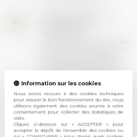
Prix de thèse 2026 :
28
ouverture des
JUIL.
inscriptions
AVIS AUX RECENTS DOCTEURS EN
DROIT Le prix de thèse « AvoSial »
récompense une thèse ayant
permis l’attribution du grade
universitaire de docteur en droit,
dont le sujet porte sur le droit
social (droit du travail, droit de
Information sur les cookies
l’emploi, droit des relations sociales
Nous avons recours à des cookies techniques
et droit de la sécurité social) tant
pour assurer le bon fonctionnement du site, nous
interne qu’international ou
utilisons également des cookies soumis à votre
européen ou, le...
consentement pour collecter des statistiques de
visite.
Lire la suite
Cliquez ci-dessous sur « ACCEPTER » pour
accepter le dépôt de l'ensemble des cookies ou
sur « CONFIGURER » pour choisir quels cookies