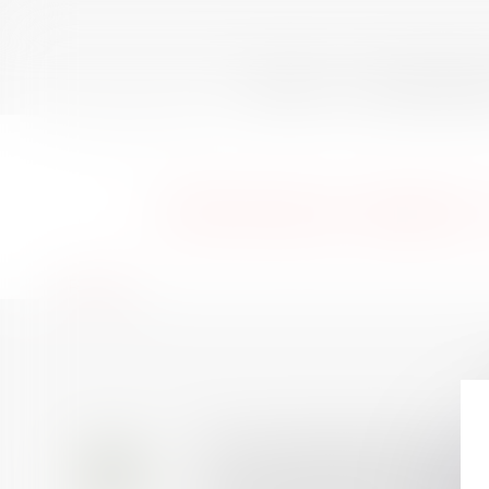
ACCUEIL
QUI SOMMES-N
Vous êtes ici :
Membres
GRENOBLE (38000)
Retour
Prix de thèse 2026 : ou
28
AVIS AUX RECENTS DOCTEURS EN D