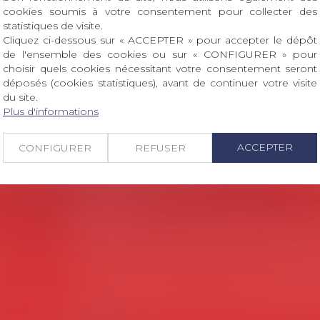
cookies soumis à votre consentement pour collecter des
 dont le sujet porte sur le droit social (droit du travail
statistiques de visite.
ant interne qu’international ou européen ou, le...
Cliquez ci-dessous sur « ACCEPTER » pour accepter le dépôt
de l'ensemble des cookies ou sur « CONFIGURER » pour
choisir quels cookies nécessitant votre consentement seront
déposés (cookies statistiques), avant de continuer votre visite
du site.
Plus d'informations
ACCEPTER
CONFIGURER
REFUSER
Coordonnées utiles
Secrétariat
Rémy Pastel –
remy.pastel@avosial.fr
et
c
18 avenue Marie-Amelie - Esc E - 60500 Ch
es
Communication et relations presse - A
Violaine de Saint Vaulry -
saintvaulry@dro