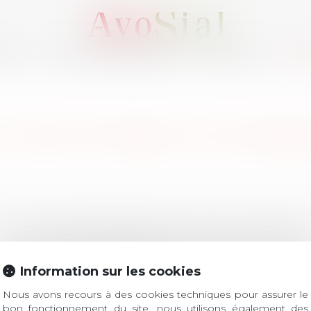
OUS ?
ACTIVITÉS / ÉVÈNEMENTS
ADHÉRER
MEMB
 : SÉLECTIONNEZ UN DOMA
LES DERNIÈRES ACTUALITÉS
Information sur les cookies
verture des inscriptions
Nous avons recours à des cookies techniques pour assurer le
bon fonctionnement du site, nous utilisons également des
ROIT Le prix de thèse « AvoSial » récompense une t