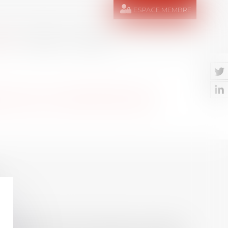
ESPACE MEMBRE
RES
MÉDIAS
CONTACT
INE DE COMPÉTENCE
hèse ayant permis l’attribution du grade