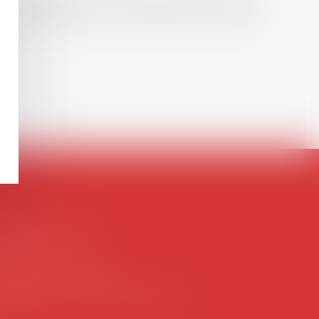
, droit de l’emploi, droit des relations sociales
ontact@avosial.fr
antilly
gence DROIT DEVANT
itdevant.fr
- T :
+33 6 09 48 49 60