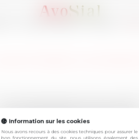
OUS ?
ACTIVITÉS / ÉVÈNEMENTS
ADHÉRER
MEMB
: SÉLECTIONNEZ UN DOMAI
LES DERNIÈRES ACTUALITÉS
Information sur les cookies
verture des inscriptions
Nous avons recours à des cookies techniques pour assurer le
bon fonctionnement du site, nous utilisons également des
ROIT Le prix de thèse « AvoSial » récompense une t