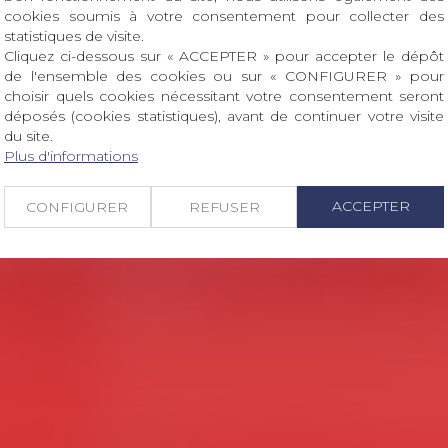
cookies soumis à votre consentement pour collecter des
 dont le sujet porte sur le droit social (droit du travail
statistiques de visite.
ant interne qu’international ou européen ou, le...
Cliquez ci-dessous sur « ACCEPTER » pour accepter le dépôt
de l'ensemble des cookies ou sur « CONFIGURER » pour
choisir quels cookies nécessitant votre consentement seront
déposés (cookies statistiques), avant de continuer votre visite
du site.
Plus d'informations
ACCEPTER
CONFIGURER
REFUSER
Coordonnées utiles
Secrétariat
Rémy Pastel –
remy.pastel@avosial.fr
et
c
18 avenue Marie-Amelie - Esc E - 60500 Ch
es
Communication et relations presse - A
Violaine de Saint Vaulry -
saintvaulry@dro