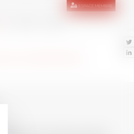
ESPACE MEMBRE
RES
MÉDIAS
CONTACT
NE DE COMPÉTENCE
hèse ayant permis l’attribution du grade