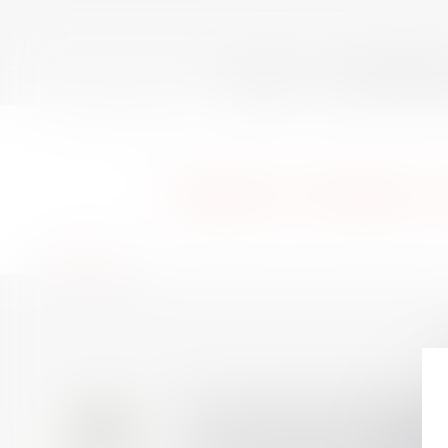
ACCUEIL
QUI SOMMES-N
Vous êtes ici :
Membres
ANNECY (74000) 
Retour
Prix de thèse 2026 : ou
28
AVIS AUX RECENTS DOCTEURS EN D