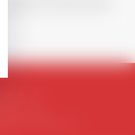
, droit de l’emploi, droit des relations sociales
ontact@avosial.fr
antilly
gence DROIT DEVANT
itdevant.fr
- T :
+33 6 09 48 49 60