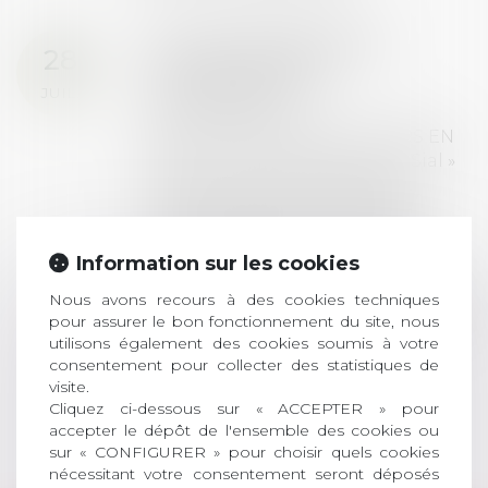
Prix de thèse 2026 :
28
ouverture des
JUIL.
inscriptions
AVIS AUX RECENTS DOCTEURS EN
DROIT Le prix de thèse « AvoSial »
récompense une thèse ayant
permis l’attribution du grade
universitaire de docteur en droit,
dont le sujet porte sur le droit
Information sur les cookies
social (droit du travail, droit de
Nous avons recours à des cookies techniques
l’emploi, droit des relations sociales
pour assurer le bon fonctionnement du site, nous
et droit de la sécurité social) tant
utilisons également des cookies soumis à votre
interne qu’international ou
consentement pour collecter des statistiques de
européen ou, le...
visite.
Cliquez ci-dessous sur « ACCEPTER » pour
Lire la suite
accepter le dépôt de l'ensemble des cookies ou
sur « CONFIGURER » pour choisir quels cookies
nécessitant votre consentement seront déposés