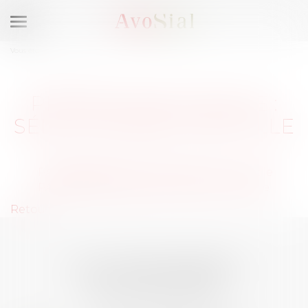
Ouvrir
le
Vous êtes ici :
Membres
menu
PROTECTION SOCIALE :
SÉLECTIONNEZ UNE VILLE
PARIS (75008), Avocats Protection sociale
PARIS (75010), Avocats Protection sociale
Retour
LES DERNIÈRES
ACTUALITÉS