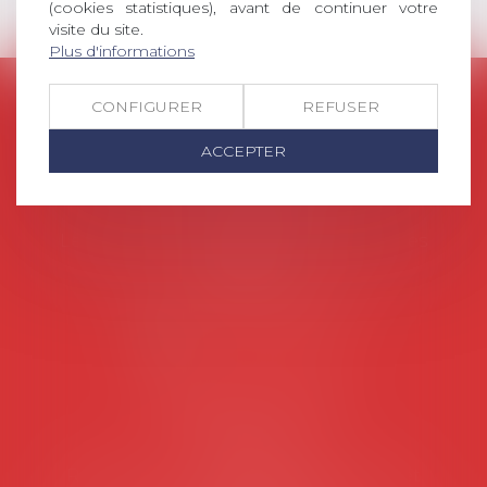
(cookies statistiques), avant de continuer votre
visite du site.
Plus d'informations
AVOSIAL
CONFIGURER
REFUSER
Avocats d'entreprise en droit social
ACCEPTER
45 rue de Tocqueville, 75017 PARIS
Tél :
06 77 80 82 66
Les permanences du secrétariat sont les
suivantes:
Lundi au vendredi de 9h à 12h
NOUS CONTACTER
Coordonnées utiles
Secrétariat
Rémy Pastel –
remy.pastel@avosial.fr
et