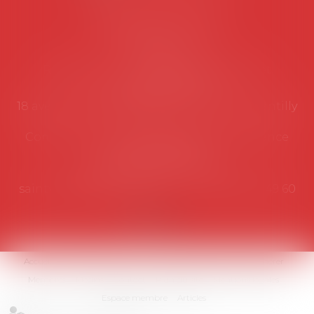
Coordonnées utiles
Secrétariat
Rémy Pastel –
remy.pastel@avosial.fr
et
contact@avosial.fr
18 avenue Marie-Amelie - Esc E - 60500 Chantilly
Communication et relations presse - Agence
DROIT DEVANT
Violaine de Saint Vaulry -
saintvaulry@droitdevant.fr
- T :
+33 6 09 48 49 60
Accueil
Qui sommes-nous ?
Activités / Évènements
Adhérer
Membres
Médias
Contact
Plan du site
Mentions légales
Espace membre
Articles