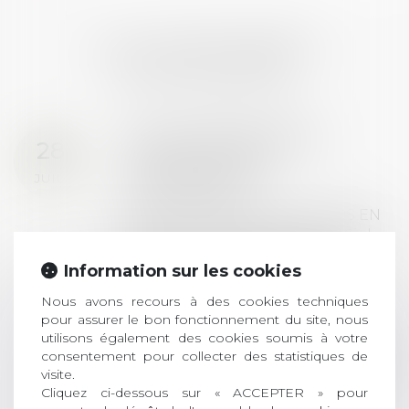
LES DERNIÈRES
ACTUALITÉS
Prix de thèse 2026 :
28
ouverture des
JUIL.
inscriptions
AVIS AUX RECENTS DOCTEURS EN
DROIT Le prix de thèse « AvoSial »
récompense une thèse ayant
Information sur les cookies
permis l’attribution du grade
universitaire de docteur en droit,
Nous avons recours à des cookies techniques
dont le sujet porte sur le droit
pour assurer le bon fonctionnement du site, nous
social (droit du travail, droit de
utilisons également des cookies soumis à votre
l’emploi, droit des relations sociales
consentement pour collecter des statistiques de
visite.
et droit de la sécurité social) tant
Cliquez ci-dessous sur « ACCEPTER » pour
interne qu’international ou