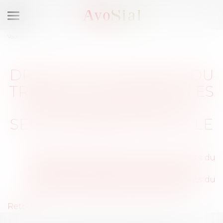
Ouvrir
le
Vous êtes ici :
Membres
menu
DROIT DES ACCIDENTS DU
TRAVAIL ET DES MALADIES
PROFESSIONNELLES :
SÉLECTIONNEZ UNE VILLE
PARIS (75010), Avocats Droit des accidents du
travail et des maladies professionnelles
PARIS (75016), Avocats Droit des accidents du
travail et des maladies professionnelles
Retour