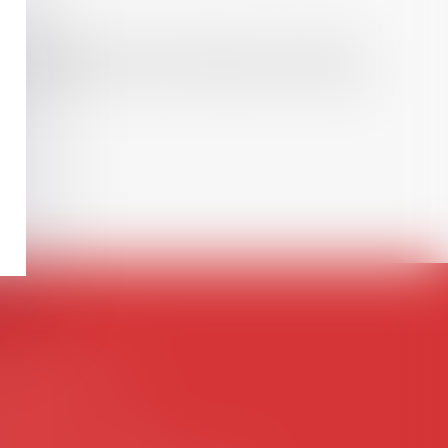
hèse ayant permis l’attribution du grade
, droit de l’emploi, droit des relations sociales
ontact@avosial.fr
antilly
gence DROIT DEVANT