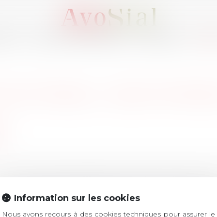
OUS ?
ACTIVITÉS / ÉVÈNEMENTS
ADHÉRER
MEMB
 DE TRAVAIL : SÉLECTIONNE
il
il
LES DERNIÈRES ACTUALITÉS
Information sur les cookies
Nous avons recours à des cookies techniques pour assurer le