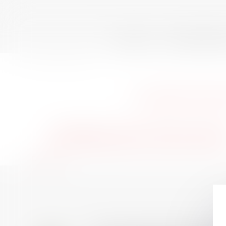
ACCUEIL
QUI SOMMES-N
Vous êtes ici :
Membres
CONDITIONS
PARIS (75010), Avocats Conditions de trava
PARIS (75016), Avocats Conditions de trava
Retour