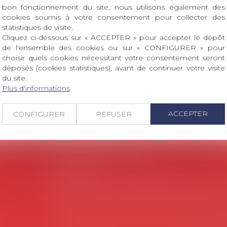
verture des inscriptions
bon fonctionnement du site, nous utilisons également des
cookies soumis à votre consentement pour collecter des
ROIT Le prix de thèse « AvoSial » récompense une t
statistiques de visite.
Cliquez ci-dessous sur « ACCEPTER » pour accepter le dépôt
 dont le sujet porte sur le droit social (droit du travail
de l'ensemble des cookies ou sur « CONFIGURER » pour
ant interne qu’international ou européen ou, le...
choisir quels cookies nécessitant votre consentement seront
déposés (cookies statistiques), avant de continuer votre visite
du site.
Plus d'informations
ACCEPTER
CONFIGURER
REFUSER
Coordonnées utiles
Secrétariat
Rémy Pastel –
remy.pastel@avosial.fr
et
c
18 avenue Marie-Amelie - Esc E - 60500 Ch
es
Communication et relations presse - A