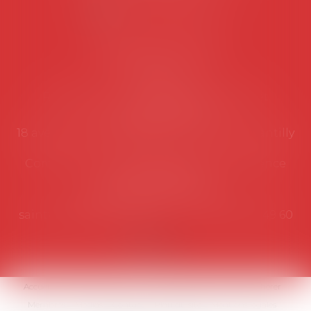
NOUS CONTACTER
Coordonnées utiles
Secrétariat
Rémy Pastel –
remy.pastel@avosial.fr
et
contact@avosial.fr
18 avenue Marie-Amelie - Esc E - 60500 Chantilly
Communication et relations presse - Agence
DROIT DEVANT
Violaine de Saint Vaulry -
saintvaulry@droitdevant.fr
- T :
+33 6 09 48 49 60
Accueil
Qui sommes-nous ?
Activités / Évènements
Adhérer
Membres
Médias
Contact
Plan du site
Mentions légales