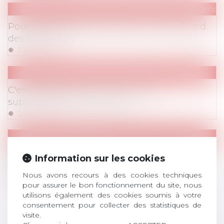
Publications
/
Réorganisations (RCC, APC, licen
Pour déménager l'entreprise, il faut l'accord
des salariés !
Lire la suite
Publications
/
Temps de travail
C'est quelqu'un qui m'a dit que... tu
supprimerais les 35 heures !
Lire la suite
Publications
/
Divers
Le juge, le ministre, le site, le monde…..ou la
Information sur les cookies
solitude de l’entreprise qui restructure
Nous avons recours à des cookies techniques
Lire la suite
pour assurer le bon fonctionnement du site, nous
utilisons également des cookies soumis à votre
consentement pour collecter des statistiques de
<<
<
...
71
72
73
74
75
76
77
>
>>
visite.