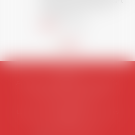
et droit de la sécurité social) tant
interne qu’international ou
européen ou, le...
Lire la suite
AVOSIAL
Avocats d'entreprise en droit social
45 rue de Tocqueville, 75017 PARIS
Tél :
06 77 80 82 66
Les permanences du secrétariat sont les
suivantes:
Lundi au vendredi de 9h à 12h