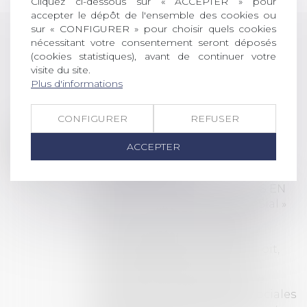
Cliquez ci-dessous sur « ACCEPTER » pour
accepter le dépôt de l'ensemble des cookies ou
sur « CONFIGURER » pour choisir quels cookies
nécessitant votre consentement seront déposés
(cookies statistiques), avant de continuer votre
LES DERNIÈRES
visite du site.
ACTUALITÉS
Plus d'informations
CONFIGURER
REFUSER
Prix de thèse 2026 :
28
ouverture des
ACCEPTER
JUIL.
inscriptions
AVIS AUX RECENTS DOCTEURS EN
DROIT Le prix de thèse « AvoSial »
récompense une thèse ayant
permis l’attribution du grade
universitaire de docteur en droit,
dont le sujet porte sur le droit
social (droit du travail, droit de
l’emploi, droit des relations sociales