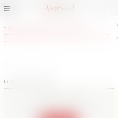
Ouvrir
le
Vous êtes ici :
Adhérer
Jérôme Kerviel peut-il prétendre à son bonus 2007 ?
menu
JÉRÔME KERVIEL PEUT-IL
PRÉTENDRE À SON BONUS 2007
?
Publié le :
04/03/2008
Entreprises & Carrières
Cet article est privé !
Lire la suite depuis "Espace membre"