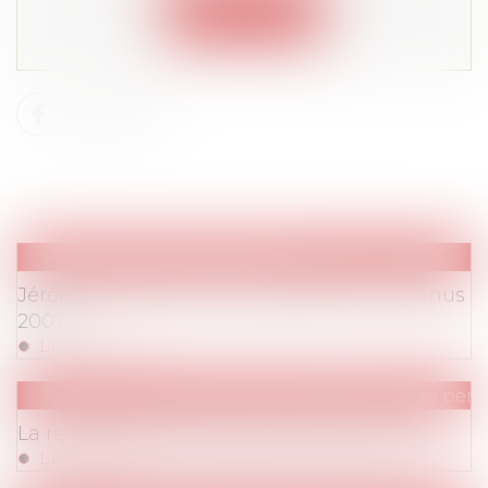
Connexion
Publications
/
Rémunération
Jérôme Kerviel peut-il prétendre à son bonus
2007 ?
Lire la suite
Publications
/
Droit de la représentation du person
La représentativité des syndicats salariés
Lire la suite