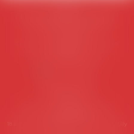
AVOSIAL
Avocats d'entreprise en droit social
45 rue de Tocqueville, 75017 PARIS
Tél :
06 77 80 82 66
Les permanences du secrétariat sont les
suivantes:
Lundi au vendredi de 9h à 12h
NOUS CONTACTER
Coordonnées utiles
Secrétariat
Rémy Pastel –
remy.pastel@avosial.fr
et
contact@avosial.fr
18 avenue Marie-Amelie - Esc E - 60500 Chantilly