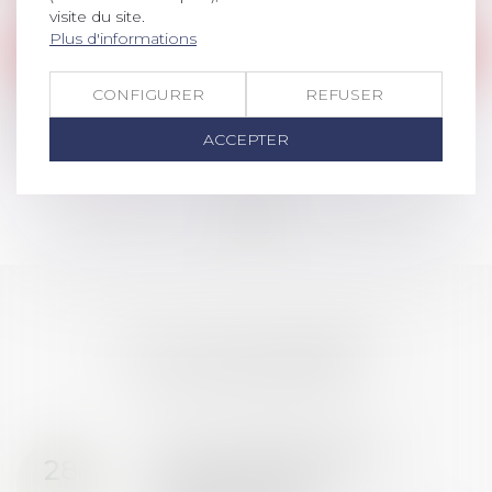
Lire la suite
visite du site.
Plus d'informations
Jurisprudence
/
Barèmes
Jugement de départage du CPH de Lyon
CONFIGURER
REFUSER
(20/01/2020)
ACCEPTER
Lire la suite
<<
<
...
2
3
4
5
6
7
8
>
>>
LES DERNIÈRES
ACTUALITÉS
Prix de thèse 2026 :
28
ouverture des