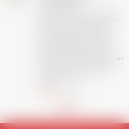
JUIL.
inscriptions
AVIS AUX RECENTS DOCTEURS EN
DROIT Le prix de thèse « AvoSial »
récompense une thèse ayant
permis l’attribution du grade
universitaire de docteur en droit,
dont le sujet porte sur le droit
social (droit du travail, droit de
l’emploi, droit des relations sociales
et droit de la sécurité social) tant
interne qu’international ou
européen ou, le...
Lire la suite