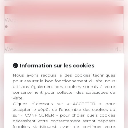
Webinaires
Webinaire du 4 mars 2021 sur le télétravail
Lire la suite
Webinaires
Webinaire AVOSIAL - 16/12/2020 (Influence du
droit social européen sur le droit français)
Lire la suite
Information sur les cookies
Nous avons recours à des cookies techniques
Webinaires
pour assurer le bon fonctionnement du site, nous
Webinaire AVOSIAL - 19/11/2020 (procédure
utilisons également des cookies soumis à votre
civile et prudhomale)
consentement pour collecter des statistiques de
visite.
Lire la suite
Cliquez ci-dessous sur « ACCEPTER » pour
accepter le dépôt de l'ensemble des cookies ou
Jurisprudence
/
Droit de la représentation du pers
sur « CONFIGURER » pour choisir quels cookies
INFORMATIONS CORONAVIRUS
/
Jurisprudence
nécessitant votre consentement seront déposés
Ordonnance de référé Lyon (22/06/2020)
(cookies statistiques), avant de continuer votre