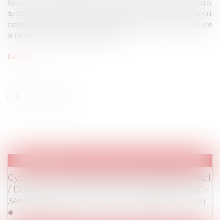
Xavier Michel, Bertrand Salmon et François Vaccaro,
avocats et experts en droit du travail, ainsi que Gilles Riou,
consultant, au micro de Philippine Besson, en charge de
la relation client chez Doctrine.
Replay
Webinaires
Cycle sur la preuve en droit du travail (AvoSial
/ Doctrine) - Webinaire du 2 septembre 2021 -
3ème volet (La preuve par l'enquête interne)
Lire la suite