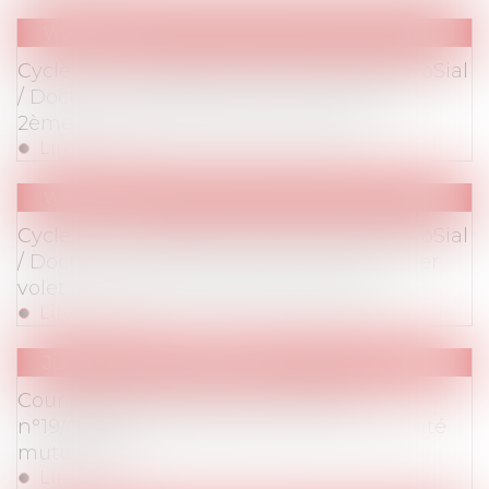
Webinaires
Cycle sur la preuve en droit du travail (AvoSial
/ Doctrine) - Webinaire du 22 juillet 2021 -
2ème volet (Les outils de la preuve)
Lire la suite
Webinaires
Cycle sur la preuve en droit du travail (AvoSial
/ Doctrine) - Webinaire du 29 juin 2021 - 1er
volet (La preuve du temps de travail)
Lire la suite
Jurisprudence
/
Barèmes
Cour d'appel de Paris, 16 mars 2021,
n°19/08721, Mutuelle Pleyel centre de santé
mutualiste
Lire la suite