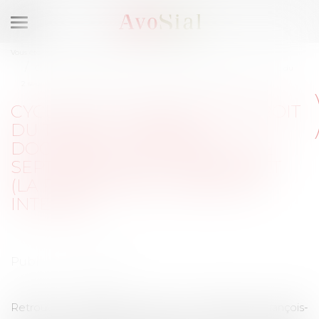
Ouvrir
le
Vous êtes ici :
Activités / Évènements
Colloques
menu
Cycle sur la preuve en droit du travail (AvoSial / Doctrine) - Webinaire du
2 septembre 2021 - 3ème volet (La preuve par l'enquête interne)
CYCLE SUR LA PREUVE EN DROIT
DU TRAVAIL (AVOSIAL /
DOCTRINE) - WEBINAIRE DU 2
SEPTEMBRE 2021 - 3ÈME VOLET
(LA PREUVE PAR L'ENQUÊTE
INTERNE)
Publié le :
27/09/2021
Retrouvez Stéphanie Stein, Jean Martinez, François-