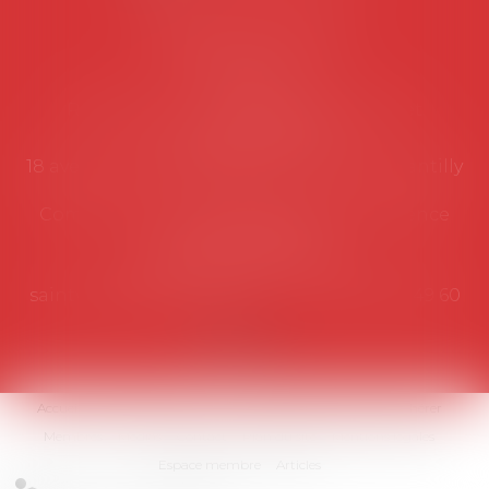
Coordonnées utiles
Secrétariat
Rémy Pastel –
remy.pastel@avosial.fr
et
contact@avosial.fr
18 avenue Marie-Amelie - Esc E - 60500 Chantilly
Communication et relations presse - Agence
DROIT DEVANT
Violaine de Saint Vaulry -
saintvaulry@droitdevant.fr
- T :
+33 6 09 48 49 60
Accueil
Qui sommes-nous ?
Activités / Évènements
Adhérer
Membres
Médias
Contact
Plan du site
Mentions légales
Espace membre
Articles