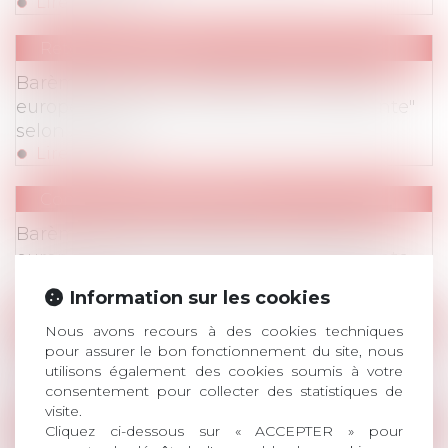
Lire la suite
Retombées Presse
Barème Macron: "La décision du Comité
européen des Droits sociaux est inopérante"
selon Avosial
Lire la suite
Communiqués de Presse
Barème Macron: la décision du Comité
européen des Droits sociaux est inopérante
Lire la suite
Information sur les cookies
Evenements
Nous avons recours à des cookies techniques
pour assurer le bon fonctionnement du site, nous
Evenements
/
Commissions
AVOSIAL Prix de Thèse 2022
utilisons également des cookies soumis à votre
Lire la suite
consentement pour collecter des statistiques de
visite.
Webinaires
Cliquez ci-dessous sur « ACCEPTER » pour