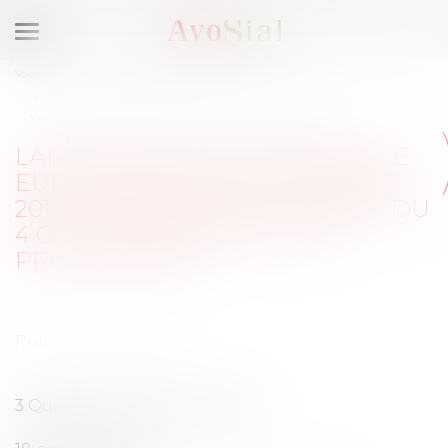
Ouvrir
le
Vous êtes ici :
Activités / Évènements
menu
Lanceurs d’alerte:Directive européenne du 23 octobre 2019, loi
Waserman, décret du 4 octobre 2022, quelles protections?
LANCEURS D’ALERTE:DIRECTIVE
EUROPÉENNE DU 23 OCTOBRE
2019, LOI WASERMAN, DÉCRET DU
4 OCTOBRE 2022, QUELLES
PROTECTIONS?
Publié le :
18/10/2022
3 Questions à Claire Le Touzé