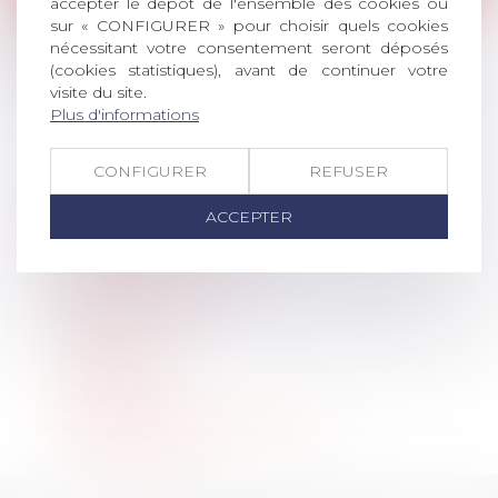
accepter le dépôt de l'ensemble des cookies ou
Spécificités procédurales du contentieux
sur « CONFIGURER » pour choisir quels cookies
URSSAF
nécessitant votre consentement seront déposés
Lire la suite
(cookies statistiques), avant de continuer votre
visite du site.
Plus d'informations
<<
<
...
6
7
8
9
10
11
12
...
>
>>
CONFIGURER
REFUSER
Commissions
ACCEPTER
Ateliers pratiques
Réunions en régions
Colloques
Prix de Thèse 2026
Partenariats
Travaux
Jurisprudence
Webinaires
Informations CORONAVIRUS
20 ans d'AvoSial