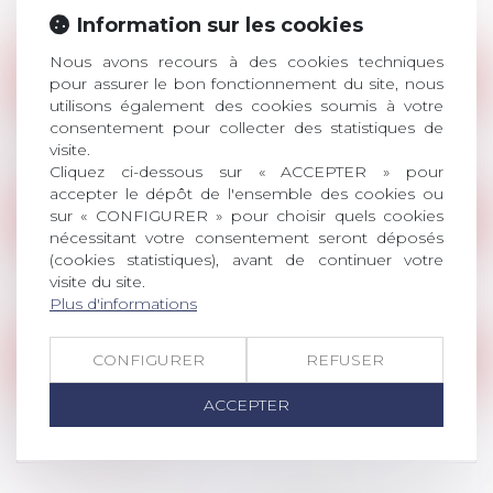
recul des frontières ?
Information sur les cookies
Lire la suite
Nous avons recours à des cookies techniques
Publications
/
Droit de la représentation du person
pour assurer le bon fonctionnement du site, nous
utilisons également des cookies soumis à votre
Représentation du personnel : le casse-tête
consentement pour collecter des statistiques de
des salariés extérieurs
visite.
Lire la suite
Cliquez ci-dessous sur « ACCEPTER » pour
accepter le dépôt de l'ensemble des cookies ou
sur « CONFIGURER » pour choisir quels cookies
Publications
/
Vie du contrat
nécessitant votre consentement seront déposés
"Arrêts du 23 janvier 2008 : le durcissement
(cookies statistiques), avant de continuer votre
visite du site.
du recours aux CDD d'usage"
Plus d'informations
Lire la suite
CONFIGURER
REFUSER
Publications
/
Vie du contrat
Quelle évolution du Droit individuel à la
ACCEPTER
formation (DIF) ?
Lire la suite