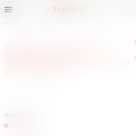
Ouvrir
le
Vous êtes ici :
Activités / Évènements
menu
Congés payés : AvoSial se félicite du projet d’amendement déposé par le
gouvernement
CONGÉS PAYÉS : AVOSIAL SE
FÉLICITE DU PROJET
D’AMENDEMENT DÉPOSÉ PAR LE
GOUVERNEMENT
Publié le :
18/03/2024
18 mars 2024
Lire la suite