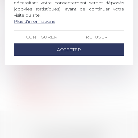
nécessitant votre consentement seront déposés
(cookies statistiques), avant de continuer votre
visite du site.
<<
<
...
2
3
4
5
6
7
8
...
>
>>
Plus d'informations
Commissions
CONFIGURER
REFUSER
Ateliers pratiques
ACCEPTER
Réunions en régions
Colloques
Prix de Thèse 2026
Partenariats
Travaux
Jurisprudence
Webinaires
Informations CORONAVIRUS
20 ans d'AvoSial
LES DERNIÈRES