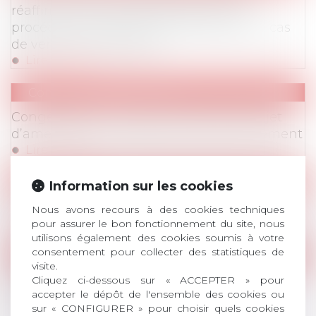
réaffirme la nécessité de supprimer la
procédure d’information des salariés en cas
de vente de l’entreprise
Lire la suite
Communiqués de Presse
Congés payés : AvoSial se félicite du projet
d’amendement déposé par le gouvernement
Lire la suite
Parution de l'Avonews
Information sur les cookies
AvoNews Février 2024
Nous avons recours à des cookies techniques
Lire la suite
pour assurer le bon fonctionnement du site, nous
utilisons également des cookies soumis à votre
consentement pour collecter des statistiques de
Communiqués de Presse
visite.
Congés payés : AvoSial salue la décision
Cliquez ci-dessous sur « ACCEPTER » pour
accepter le dépôt de l'ensemble des cookies ou
rendue par le Conseil constitutionnel
sur « CONFIGURER » pour choisir quels cookies
Lire la suite