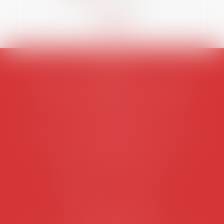
AVOSIAL
Avocats d'entreprise en droit social
45 rue de Tocqueville, 75017 PARIS
Tél :
06 77 80 82 66
Les permanences du secrétariat sont les
suivantes:
Lundi au vendredi de 9h à 12h
NOUS CONTACTER
Coordonnées utiles