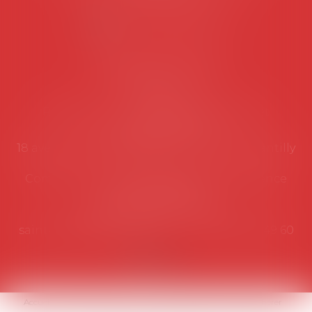
NOUS CONTACTER
Coordonnées utiles
Secrétariat
Rémy Pastel –
remy.pastel@avosial.fr
et
contact@avosial.fr
18 avenue Marie-Amelie - Esc E - 60500 Chantilly
Communication et relations presse - Agence
DROIT DEVANT
Violaine de Saint Vaulry -
saintvaulry@droitdevant.fr
- T :
+33 6 09 48 49 60
Accueil
Qui sommes-nous ?
Activités / Évènements
Adhérer