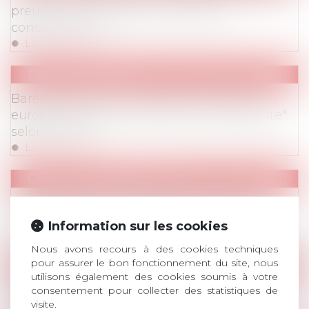
preuve en droit du travail : quelles
conséquences ?
Lire la suite
Retombées Presse
Barème Macron: "La décision du Comité
européen des Droits sociaux est inopérante"
selon Avosial
Lire la suite
Communiqués de Presse
Barème Macron: la décision du Comité
européen des Droits sociaux est inopérante
Information sur les cookies
Lire la suite
Nous avons recours à des cookies techniques
pour assurer le bon fonctionnement du site, nous
Evenements
utilisons également des cookies soumis à votre
Evenements
/
Commissions
AVOSIAL Prix de Thèse 2022
consentement pour collecter des statistiques de
visite.
Lire la suite