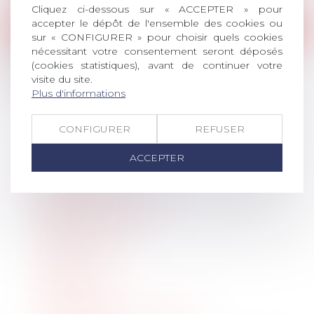
Cliquez ci-dessous sur « ACCEPTER » pour
accepter le dépôt de l'ensemble des cookies ou
Webinaires
sur « CONFIGURER » pour choisir quels cookies
nécessitant votre consentement seront déposés
Spécificités procédurales du contentieux
(cookies statistiques), avant de continuer votre
URSSAF
visite du site.
Lire la suite
Plus d'informations
CONFIGURER
REFUSER
<<
<
...
6
7
8
9
10
11
12
...
>
>>
ACCEPTER
Commissions
Ateliers pratiques
Réunions en régions
Colloques
Prix de Thèse 2026
Partenariats
Travaux
Jurisprudence
Webinaires
Informations CORONAVIRUS