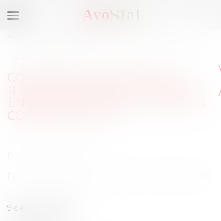
Ouvrir
le
Vous êtes ici :
Activités / Évènements
menu
Colloque décembre 2022: Rééquilibrage de la preuve en droit du travail :
quelles conséquences ?
COLLOQUE DÉCEMBRE 2022:
RÉÉQUILIBRAGE DE LA PREUVE
EN DROIT DU TRAVAIL : QUELLES
CONSÉQUENCES ?
Publié le :
10/10/2022
Date de l'événement : 09/12/2022 - De 08:30 à 12:30
9 décembre 2022