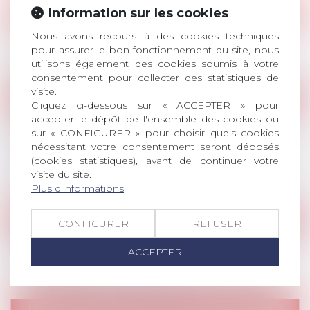
Retombées Presse
Information sur les cookies
Colloque annuel d'AvoSial : La Rupture du
Nous avons recours à des cookies techniques
pour assurer le bon fonctionnement du site, nous
Contrat de Travail
utilisons également des cookies soumis à votre
Lire la suite
consentement pour collecter des statistiques de
visite.
Communiqués de Presse
Cliquez ci-dessous sur « ACCEPTER » pour
accepter le dépôt de l'ensemble des cookies ou
Congés payés : AvoSial alerte sur les
sur « CONFIGURER » pour choisir quels cookies
conséquences financières pour les
nécessitant votre consentement seront déposés
entreprises de la récente jurisprudence de la
(cookies statistiques), avant de continuer votre
Cour de cassation
visite du site.
Lire la suite
Plus d'informations
Webinaires
CONFIGURER
REFUSER
Atelier pratique - Comment appréhender le
ACCEPTER
renouvellement des CSE?
Lire la suite
Parution de l'Avonews