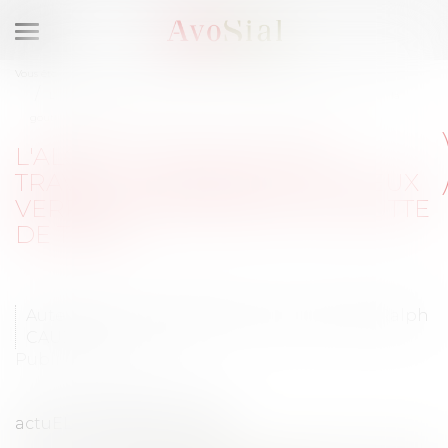
Ouvrir
le
Vous êtes ici :
Médias
Publications
Temps de travail
menu
L'alcool sur le lieu de travail: un verre, ça va, deux verres...attention à la
goutte de trop!
L'ALCOOL SUR LE LIEU DE
TRAVAIL: UN VERRE, ÇA VA, DEUX
VERRES...ATTENTION À LA GOUTTE
DE TROP!
Auteurs : Sophie BINDER, Demet CACANV, Ralph
CAUDOUX
Publié le :
02/03/2023
actuEL RH 28 février 2023