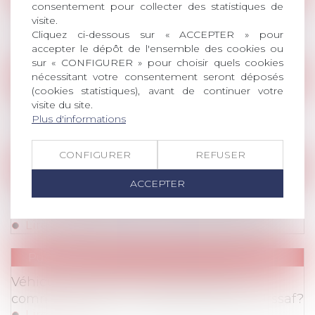
consentement pour collecter des statistiques de
Publications
/
Divers
Loi plein emploi 2023 : AvoSial formule des
visite.
propositions pour améliorer le droit du travail
Cliquez ci-dessous sur « ACCEPTER » pour
Lire la suite
accepter le dépôt de l'ensemble des cookies ou
sur « CONFIGURER » pour choisir quels cookies
nécessitant votre consentement seront déposés
Publications
(cookies statistiques), avant de continuer votre
Publications
/
Rémunération
Pénurie des candidats, quelle marge de
visite du site.
manœuvre pour l'employeur ?
Plus d'informations
Lire la suite
CONFIGURER
REFUSER
Publications
ACCEPTER
Publications
/
Divers
L'alcool sur le lieu de travail: un verre, ça va,
deux verres...attention à la goutte de trop!
Lire la suite
Publications
Publications
/
Rémunération
Véhicule de fonction et carte essence:
comment éviter un redressement de l'Urssaf?
Lire la suite