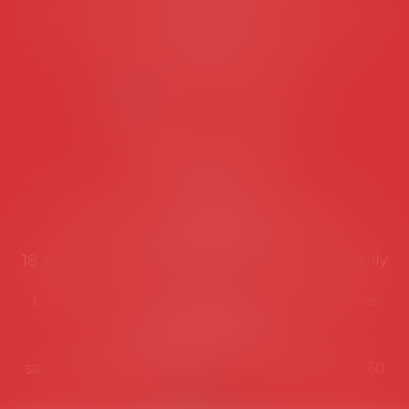
Les permanences du secrétariat sont les
suivantes:
Lundi au vendredi de 9h à 12h
NOUS CONTACTER
Coordonnées utiles
Secrétariat
Rémy Pastel –
remy.pastel@avosial.fr
et
contact@avosial.fr
18 avenue Marie-Amelie - Esc E - 60500 Chantilly
Communication et relations presse - Agence
DROIT DEVANT
Violaine de Saint Vaulry -
saintvaulry@droitdevant.fr
- T :
+33 6 09 48 49 60