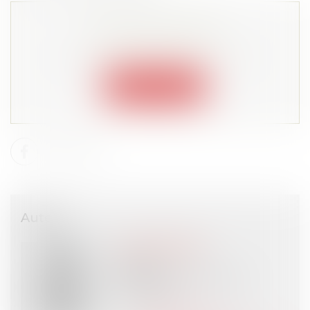
Cet article est privé !
Lire la suite depuis "Espace membre"
Connexion
Auteur
Sophie BINDER
Avocat
BARTHÉLÉMY Avocats
PARIS (75)
Voir l'auteur