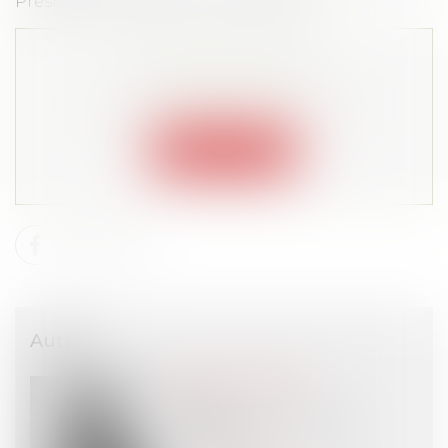
Présidente d'Avosial 10 janvier 2023
Cet article est privé !
Lire la suite depuis "Espace membre"
Connexion
Auteur
Claire LE TOUZÉ
Avocat
SIMMONS & SIMMONS
PARIS (75)