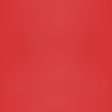
45 rue de Tocqueville, 75017 PARIS
Tél :
06 77 80 82 66
Les permanences du secrétariat sont les
suivantes:
Lundi au vendredi de 9h à 12h
NOUS CONTACTER
Coordonnées utiles
Secrétariat
Rémy Pastel –
remy.pastel@avosial.fr
et
contact@avosial.fr
18 avenue Marie-Amelie - Esc E - 60500 Chantilly
Communication et relations presse - Agence
DROIT DEVANT
Violaine de Saint Vaulry -