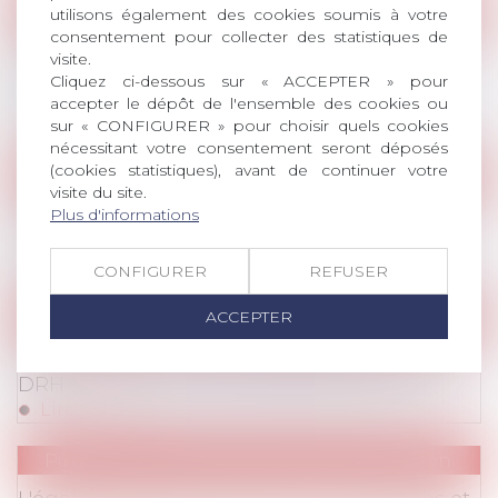
Publications
utilisons également des cookies soumis à votre
consentement pour collecter des statistiques de
Publications
/
Harcèlement / Discrimination
Les Enjeux pour les RH de la loi du 24
visite.
décembre 2021 visant à accélérer l'égalité
Cliquez ci-dessous sur « ACCEPTER » pour
économique et professionnelle H/F
accepter le dépôt de l'ensemble des cookies ou
sur « CONFIGURER » pour choisir quels cookies
Lire la suite
nécessitant votre consentement seront déposés
(cookies statistiques), avant de continuer votre
Publications
visite du site.
Publications
/
Harcèlement / Discrimination
La protection du lanceur d'alerte durant la
Plus d'informations
procédure de licenciement
Lire la suite
CONFIGURER
REFUSER
ACCEPTER
Publications
/
Harcèlement / Discrimination
Publications
/
Divers
Enquête interne : mode d'emploi pour les
DRH
Lire la suite
Publications
/
Harcèlement / Discrimination
INFORMATIONS CORONAVIRUS
/
Publications