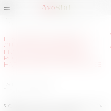
Ouvrir
le
Vous êtes ici :
Accueil
Publications
Harcèlement / Discrimination
menu
Les enquêtes internes, un outil pré-contentieux encore souvent
méconnu pour lutter contre le harcèlement en entreprise
LES ENQUÊTES INTERNES, UN
OUTIL PRÉ-CONTENTIEUX
ENCORE SOUVENT MÉCONNU
POUR LUTTER CONTRE LE
HARCÈLEMENT EN ENTREPRISE
Auteur : Claire Le Touzé
Publié le :
10/01/2023
3 Questions à Claire Le Touzé, Avocate et Vice-