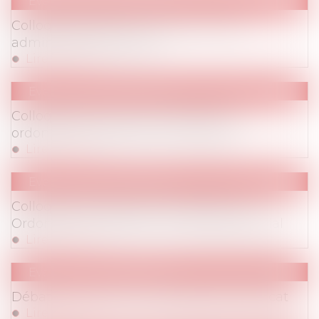
Evenements
/
Colloques
Colloque du 28 janvier 2019 : Le droit
administratif du travail
Lire la suite
Evenements
/
Colloques
Colloque du 20 novembre 2018 : Les
ordonnances Macron, un an après
Lire la suite
Evenements
/
Colloques
Colloque du 13 septembre 2018 à Lyon :
Ordonnances Macron : Le New Deal social
Lire la suite
Evenements
/
Colloques
Débat sur l’avenir de la profession d’avocat
Lire la suite