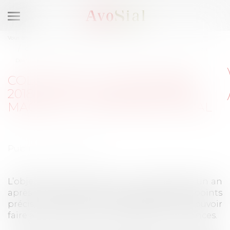
Ouvrir
le
Vous êtes ici :
Accueil
Evenements
Colloques
menu
Colloque du 13 septembre 2018 à Lyon : Ordonnances Macron : Le New
Deal social
COLLOQUE DU 13 SEPTEMBRE
2018 À LYON : ORDONNANCES
MACRON : LE NEW DEAL SOCIAL
Publié le :
13/09/2018
L’objectif était de réaliser un point d’étape un an
après les ordonnances et d’aborder des points
précis, nouveaux et techniques afin de pouvoir
faire avancer la mise en œuvre des ordonnances.