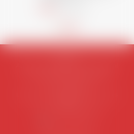
Lire la suite
AVOSIAL
Avocats d'entreprise en droit social
45 rue de Tocqueville, 75017 PARIS
Tél :
06 77 80 82 66
Les permanences du secrétariat sont les
suivantes:
Lundi au vendredi de 9h à 12h
NOUS CONTACTER