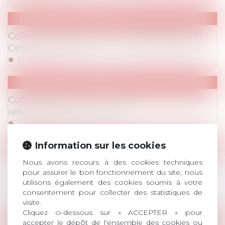
Evenements
/
Colloques
Colloque exceptionnel du 7 décembre 2017 :
Ordonnances Macron : Le New Deal social
Lire la suite
Evenements
/
Colloques
Colloque annuel du 17 mai 2017 : Le silence
religieux dans l’entreprise
Lire la suite
Information sur les cookies
Evenements
/
Colloques
Nous avons recours à des cookies techniques
Colloque du 14 octobre 2016 : Loi Travail : Le
pour assurer le bon fonctionnement du site, nous
New Deal de la négociation collective et des
utilisons également des cookies soumis à votre
restructurations
consentement pour collecter des statistiques de
Lire la suite
visite.
Cliquez ci-dessous sur « ACCEPTER » pour
Evenements
/
Colloques
accepter le dépôt de l'ensemble des cookies ou