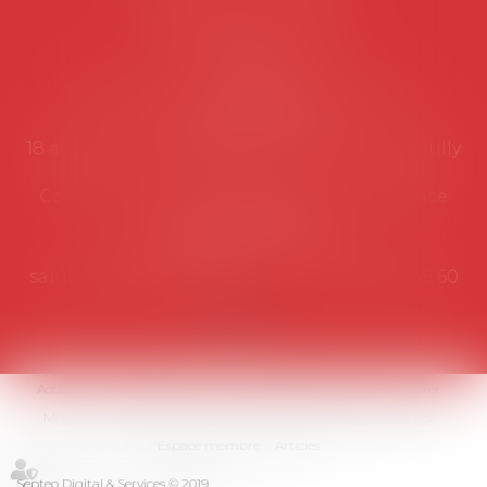
Coordonnées utiles
Secrétariat
Rémy Pastel –
remy.pastel@avosial.fr
et
contact@avosial.fr
18 avenue Marie-Amelie - Esc E - 60500 Chantilly
Communication et relations presse - Agence
DROIT DEVANT
Violaine de Saint Vaulry -
saintvaulry@droitdevant.fr
- T :
+33 6 09 48 49 60
Accueil
Qui sommes-nous ?
Activités / Évènements
Adhérer
Membres
Médias
Contact
Plan du site
Mentions légales
Espace membre
Articles
Septeo Digital & Services © 2019