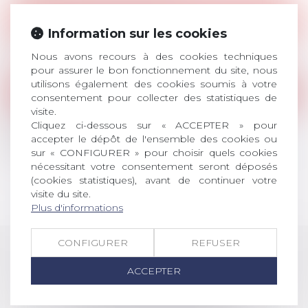
Evenements
Information sur les cookies
Evenements
/
Commissions
Commission Durée du travail
Nous avons recours à des cookies techniques
Lire la suite
pour assurer le bon fonctionnement du site, nous
utilisons également des cookies soumis à votre
Evenements
consentement pour collecter des statistiques de
Evenements
/
Commissions
visite.
Commission Relations Collectives et
Cliquez ci-dessous sur « ACCEPTER » pour
restructuration
accepter le dépôt de l'ensemble des cookies ou
Lire la suite
sur « CONFIGURER » pour choisir quels cookies
nécessitant votre consentement seront déposés
(cookies statistiques), avant de continuer votre
<<
<
1
2
>
>>
visite du site.
Plus d'informations
CONFIGURER
REFUSER
LES DERNIÈRES
ACCEPTER
ACTUALITÉS